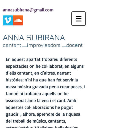
annasubirana@gmail.com
ANNA SUBIRANA
cantant
improvisadora
docent
En aquest apartat trobareu diferents
espectacles on he col·laborat, en alguns
d’ells cantant, en d’altres, narrant
històries; n’hi ha que han fet servir la
meva música gravada per a crear peces, i
també hi trobareu aquells on he
assessorat amb la veu i el cant. Amb
aquestes col·laboracions he pogut
gaudir i, alhora, aprendre de la riquesa
del treball de músics, cantants,
actors/actrius, titellaires, ballarins/es,