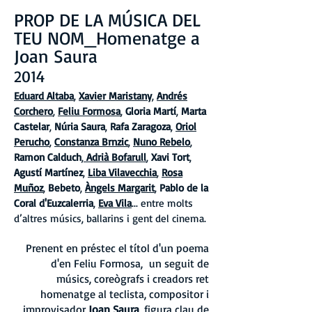
PROP DE LA MÚSICA DEL
TEU NOM_Homenatge a
Joan Saura
2014
Eduard Altaba
,
Xavier Maristany
,
Andrés
Corchero
,
Feliu Formosa
,
Gloria Martí
,
Marta
Castelar
,
Núria Saura
,
Rafa Zaragoza
,
Oriol
Perucho
,
Constanza Brnzic
,
Nuno Rebelo
,
Ramon Calduch
,
Adrià Bofarull
,
Xavi Tort
,
Agustí Martínez
,
Liba Vilavecchia
,
Rosa
Muñoz
,
Bebeto
,
Àngels Margarit
,
Pablo de la
Coral d'Euzcalerria
,
Eva Vila
... entre molts
d’altres músics, ballarins i gent del cinema.
Prenent en préstec el títol d'un poema
d'en Feliu Formosa, un seguit de
músics, coreògrafs i creadors ret
homenatge al teclista, compositor i
improvisador
Joan Saura
, figura clau de